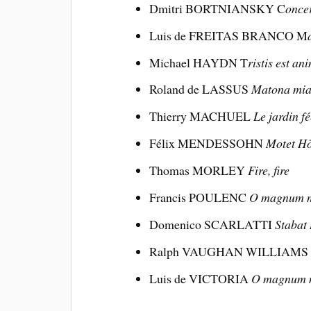
Dmitri BORTNIANSKY C
once
Luis de FREITAS BRANCO M
Michael HAYDN T
ristis est a
Roland de LASSUS
Matona mia
Thierry MACHUEL
Le jardin f
Félix MENDESSOHN
Motet Hö
Thomas MORLEY
Fire, fire
Francis POULENC
O magnum m
Domenico SCARLATTI
Stabat 
Ralph VAUGHAN WILLIAM
Luis de VICTORIA
O magnum 