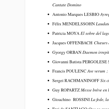
Cantate Domino
Antonio Marques LESBIO
Ayre
Félix MENDELSSOHN
Laudat
Patricia MOYA
El sobre del lag
Jacques OFFENBACH
Chœurs d
Gyorgy ORBAN
Daemon irrepit
Giovanni Batista PERGOLESE S
Francis POULENC
Ave verum ; 
Sergei RACHMANINOFF
Six 
Guy ROPARTZ
Messe brève en 
Gioachino ROSSINI
La fede, l
Frei de SANTIAGO
Que se ause