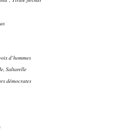
ras
voix d’hommes
e, Saltarelle
urs démocrates
a
a