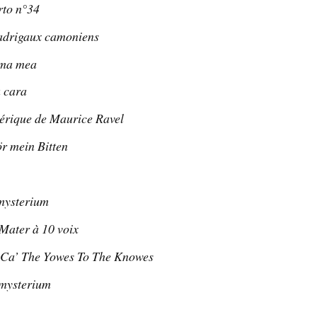
rto n°34
adrigaux camoniens
nima mea
 cara
éérique de Maurice Ravel
r mein Bitten
ysterium
Mater à 10 voix
S
Ca’ The Yowes To The Knowes
mysterium