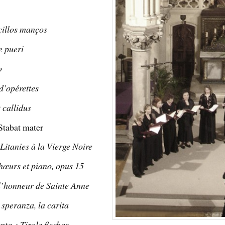
çillos manços
e pueri
o
’opérettes
 callidus
tabat mater
Litanies à la Vierge Noire
chœurs et piano, opus 15
l’honneur de Sainte Anne
a speranza, la carita
nta ; Tirale flechas