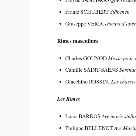
Frantz SCHUBERT
Stänchen
Giuseppe VERDI
chœurs d’opé
Rimes masculines
Charles GOUNOD
Messe pour 
Camille SAINT-SAËNS
Sérénad
Giacchino ROSSINI
Les chasse
Les Rimes
Lajos BARDOS
Ave maris stell
Philippe BELLENOT
Ave Mari